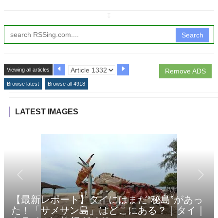
↧
Search
Viewing all articles
Remove ADS
Browse latest
Browse all 4918
LATEST IMAGES
【最新レポート】タイにはまだ“秘島”があっ
た！「サメサン島」はどこにある？｜タイ｜