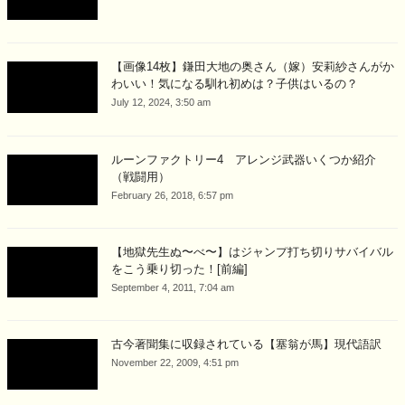
【画像14枚】鎌田大地の奥さん（嫁）安莉紗さんがか
わいい！気になる馴れ初めは？子供はいるの？
July 12, 2024, 3:50 am
ルーンファクトリー4 アレンジ武器いくつか紹介
（戦闘用）
February 26, 2018, 6:57 pm
【地獄先生ぬ〜べ〜】はジャンプ打ち切りサバイバル
をこう乗り切った！[前編]
September 4, 2011, 7:04 am
古今著聞集に収録されている【塞翁が馬】現代語訳
November 22, 2009, 4:51 pm