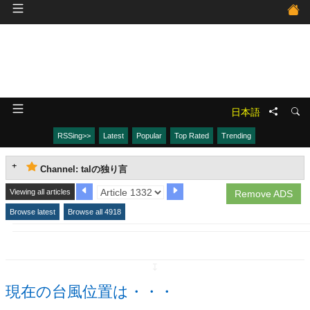
日本語
RSSing>>
Latest
Popular
Top Rated
Trending
Channel: talの独り言
Viewing all articles
Remove ADS
Browse latest
Browse all 4918
↧
現在の台風位置は・・・