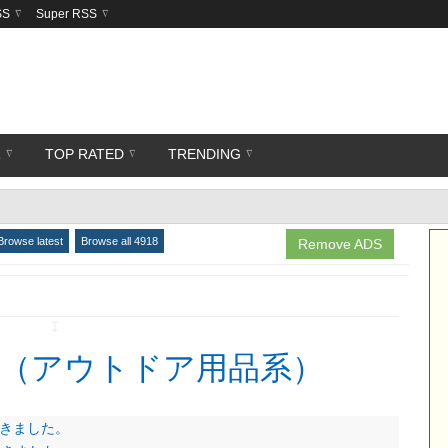
SS
Super RSS
R
TOP RATED
TRENDING
Browse latest
Browse all 4918
Remove ADS
↧
（アウトドア用品系）
てきました。