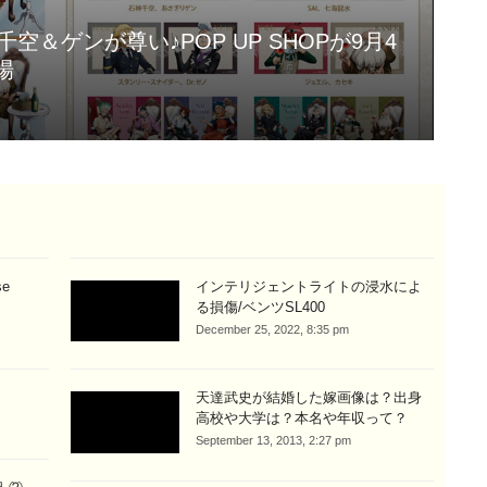
千空＆ゲンが尊い♪POP UP SHOPが9月4
場
[
Aug
se
インテリジェントライトの浸水によ
る損傷/ベンツSL400
December 25, 2022, 8:35 pm
天達武史が結婚した嫁画像は？出身
高校や大学は？本名や年収って？
September 13, 2013, 2:27 pm