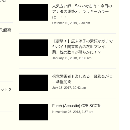
 ②
人気占い師・Sakkoが占う！今日の
アナタの運勢と、ラッキーカラー
は・・・
October 16, 2019, 2:30 pm
氏(藤島
【衝撃！】広末涼子の素顔がガチで
ヤバイ！関東連合の灰皿プレイ、
薬、枕の数々が明らかに！？
January 15, 2018, 11:00 am
視覚障害者も楽しめる 普及会がミ
ニ碁盤開発
July 15, 2017, 10:42 am
ケットダ
Furch (Acoustic) G25-SCCTe
November 26, 2013, 1:37 am