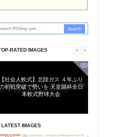
Search
˂
˃
TOP-RATED IMAGES
ↂ
【社会人軟式】北陸ガス ４年ぶり
八重農、嶺井君
の初戦突破で勢いを 天皇賜杯全日
業ク
本軟式野球大会
LATEST IMAGES