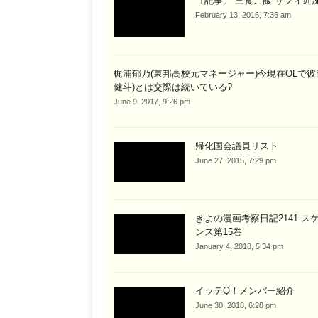
〔記事〕 三食ご飯 サフィ近況
February 13, 2016, 7:36 am
梶浦郁乃(東邦高校元マネージャー)今現在OLで彼
健斗)とは交際は続いている?
June 9, 2017, 9:26 pm
帰化国会議員リスト
June 27, 2015, 7:29 pm
きよの漫画考察日記2141 ス
ンス第15巻
January 4, 2018, 5:34 pm
イッテQ！メンバー紹介
June 30, 2018, 6:28 pm