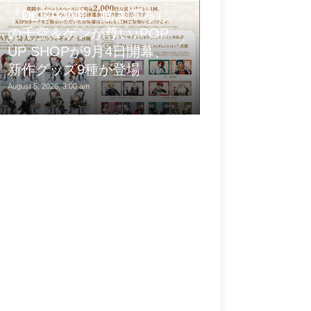
『Dr.STONE』描き下ろし
の千空＆ゲンが尊い♪POP
UP SHOPが9月4日開幕、
[UE5]Water W
新作グッズ9種が登場
波を作ってみ
August 5, 2026, 3:00 am
August 4, 2026, 11:00 pm